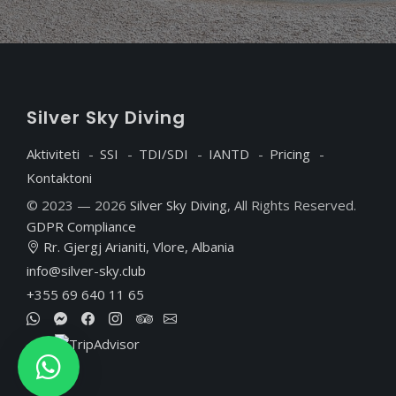
S
ilver
S
ky
D
iving
Aktiviteti
SSI
TDI/SDI
IANTD
Pricing
Kontaktoni
© 2023 — 2026
Silver Sky Diving
, All Rights Reserved.
GDPR Compliance
Rr. Gjergj Arianiti, Vlore, Albania
info@silver-sky.club
+355 69 640 11 65