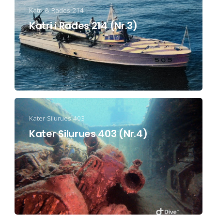
Katri & Rades 214
Katri i Rades 214 (Nr.3)
Kater Silurues 403
Kater Silurues 403 (Nr.4)