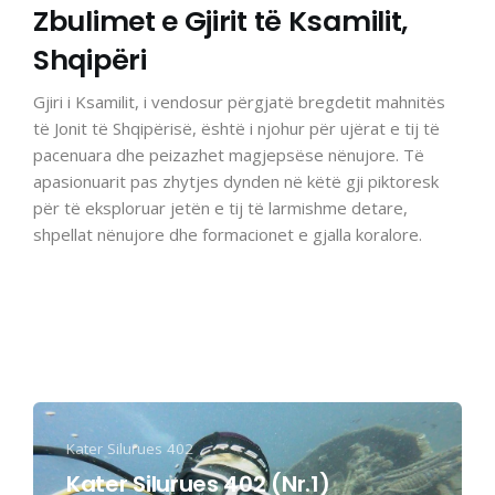
Zbulimet e Gjirit të Ksamilit,
Shqipëri
Gjiri i Ksamilit, i vendosur përgjatë bregdetit mahnitës
të Jonit të Shqipërisë, është i njohur për ujërat e tij të
pacenuara dhe peizazhet magjepsëse nënujore. Të
apasionuarit pas zhytjes dynden në këtë gji piktoresk
për të eksploruar jetën e tij të larmishme detare,
shpellat nënujore dhe formacionet e gjalla koralore.
Kater Silurues 402
Kater Silurues 402 (Nr.1)