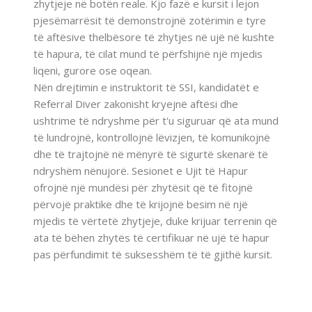
zhytjeje në botën reale. Kjo fazë e kursit i lejon
pjesëmarrësit të demonstrojnë zotërimin e tyre
të aftësive thelbësore të zhytjes në ujë në kushte
të hapura, të cilat mund të përfshijnë një mjedis
liqeni, gurore ose oqean.
Nën drejtimin e instruktorit të SSI, kandidatët e
Referral Diver zakonisht kryejnë aftësi dhe
ushtrime të ndryshme për t'u siguruar që ata mund
të lundrojnë, kontrollojnë lëvizjen, të komunikojnë
dhe të trajtojnë në mënyrë të sigurtë skenarë të
ndryshëm nënujorë. Sesionet e Ujit të Hapur
ofrojnë një mundësi për zhytësit që të fitojnë
përvojë praktike dhe të krijojnë besim në një
mjedis të vërtetë zhytjeje, duke krijuar terrenin që
ata të bëhen zhytës të certifikuar në ujë të hapur
pas përfundimit të suksesshëm të të gjithë kursit.