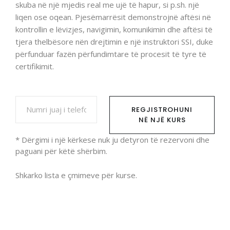
skuba në një mjedis real me ujë të hapur, si p.sh. një
liqen ose oqean. Pjesëmarrësit demonstrojnë aftësi në
kontrollin e lëvizjes, navigimin, komunikimin dhe aftësi të
tjera thelbësore nën drejtimin e një instruktori SSI, duke
përfunduar fazën përfundimtare të procesit të tyre të
certifikimit.
REGJISTROHUNI
NË NJË KURS
* Dërgimi i një kërkese nuk ju detyron të rezervoni dhe
paguani për këtë shërbim.
Shkarko
lista e çmimeve për kurse.