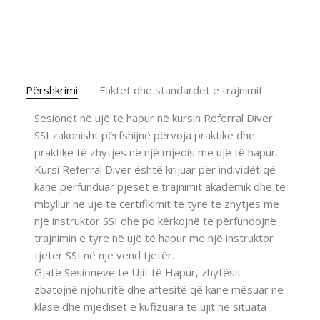
Përshkrimi
Faktet dhe standardet e trajnimit
Sesionet në ujë të hapur në kursin Referral Diver
SSI zakonisht përfshijnë përvoja praktike dhe
praktike të zhytjes në një mjedis me ujë të hapur.
Kursi Referral Diver është krijuar për individët që
kanë përfunduar pjesët e trajnimit akademik dhe të
mbyllur në ujë të certifikimit të tyre të zhytjes me
një instruktor SSI dhe po kërkojnë të përfundojnë
trajnimin e tyre në ujë të hapur me një instruktor
tjetër SSI në një vend tjetër.
Gjatë Sesioneve të Ujit të Hapur, zhytësit
zbatojnë njohuritë dhe aftësitë që kanë mësuar në
klasë dhe mjediset e kufizuara të ujit në situata