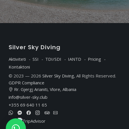
S
ilver
S
ky
D
iving
Aktiviteti
SSI
TDI/SDI
IANTD
Pricing
Kontaktoni
© 2023 — 2026
Silver Sky Diving
, All Rights Reserved.
GDPR Compliance
Rr. Gjergj Arianiti, Vlore, Albania
info@silver-sky.club
+355 69 640 11 65