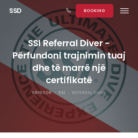
S
S
D
BOOKING
SSI Referral Diver -
Përfundoni trajnimin tuaj
dhe të marrë një
certifikatë
KRYESOR
SSI
REFERRAL DIVER