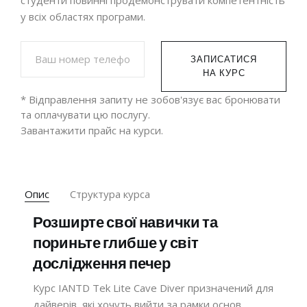
у всіх областях програми.
ЗАПИСАТИСЯ
НА КУРС
* Відправлення запиту не зобов'язує вас бронювати
та оплачувати цю послугу.
Завантажити
прайс на курси.
Опис
Структура курса
Розширте свої навички та
пориньте глибше у світ
дослідження печер
Курс IANTD Tek Lite Cave Diver призначений для
дайверів, які хочуть вийти за рамки основ