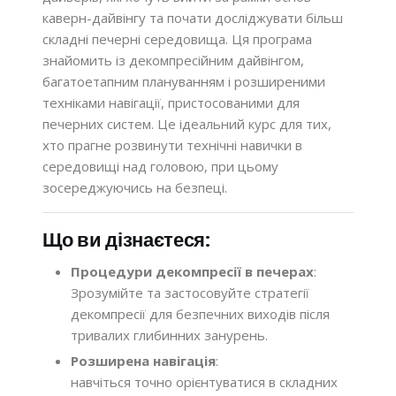
каверн-дайвінгу та почати досліджувати більш
складні печерні середовища. Ця програма
знайомить із декомпресійним дайвінгом,
багатоетапним плануванням і розширеними
техніками навігації, пристосованими для
печерних систем. Це ідеальний курс для тих,
хто прагне розвинути технічні навички в
середовищі над головою, при цьому
зосереджуючись на безпеці.
Що ви дізнаєтеся:
Процедури декомпресії в печерах
:
Зрозумійте та застосовуйте стратегії
декомпресії для безпечних виходів після
тривалих глибинних занурень.
Розширена навігація
:
навчіться точно орієнтуватися в складних