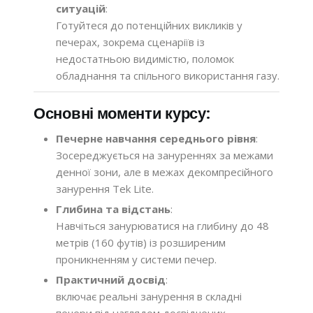
ситуацій
:
Готуйтеся до потенційних викликів у
печерах, зокрема сценаріїв із
недостатньою видимістю, поломок
обладнання та спільного використання газу.
Основні моменти курсу:
Печерне навчання середнього рівня
:
Зосереджується на зануреннях за межами
денної зони, але в межах декомпресійного
занурення Tek Lite.
Глибина та відстань
:
Навчіться занурюватися на глибину до 48
метрів (160 футів) із розширеним
проникненням у системи печер.
Практичний досвід
:
включає реальні занурення в складні
печери під наглядом досвідчених