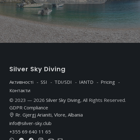
S
ilver
S
ky
D
iving
Активності
SSI
TDI/SDI
IANTD
Pricing
Контакти
© 2023 — 2026
Silver Sky Diving
, All Rights Reserved.
GDPR Compliance
Rr. Gjergj Arianiti, Vlore, Albania
info@silver-sky.club
+355 69 640 11 65