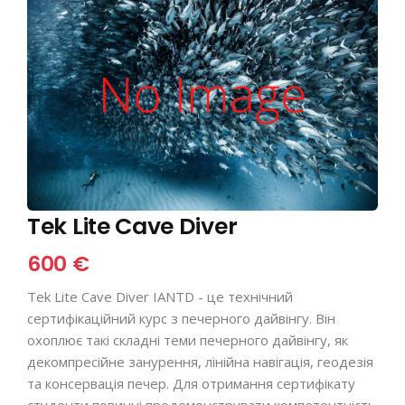
Tek Lite Cave Diver
600 €
Tek Lite Cave Diver IANTD - це технічний
сертифікаційний курс з печерного дайвінгу. Він
охоплює такі складні теми печерного дайвінгу, як
декомпресійне занурення, лінійна навігація, геодезія
та консервація печер. Для отримання сертифікату
студенти повинні продемонструвати компетентність