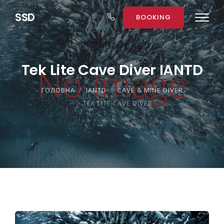
S
S
D
BOOKING
Tek Lite Cave Diver IANTD
ГОЛОВНА
IANTD
CAVE & MINE DIVER
TEK LITE CAVE DIVER