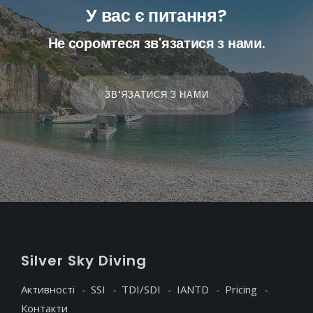
У вас є питання?
Не соромтеся зв'язатися з нами.
ЗВ'ЯЗАТИСЯ З НАМИ
S
ilver
S
ky
D
iving
Активності
SSI
TDI/SDI
IANTD
Pricing
Контакти