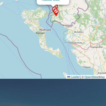
Leaflet
|
©
OpenStreetMap