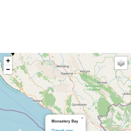
+
−
×
Monastery Bay
Повний опис