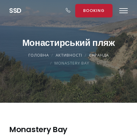
S
S
D
BOOKING
Монастирський пляж
ГОЛОВНА
АКТИВНОСТІ
САРАНДА
MONASTERY BAY
Monastery Bay