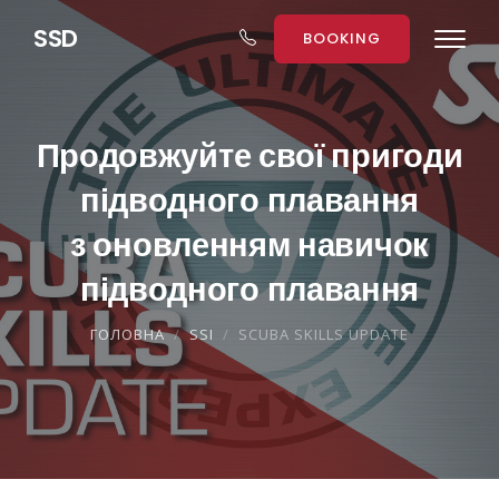
S
S
D
BOOKING
Продовжуйте свої пригоди
підводного плавання
з оновленням навичок
підводного плавання
ГОЛОВНА
SSI
SCUBA SKILLS UPDATE