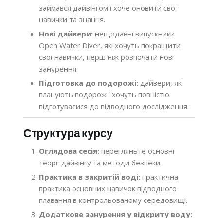
займався дайвінгом і хоче оновити свої
навички та знання.
Нові дайвери:
нещодавні випускники
Open Water Diver, які хочуть покращити
свої навички, перш ніж розпочати нові
занурення.
Підготовка до подорожі:
дайвери, які
планують подорож і хочуть повністю
підготуватися до підводного дослідження.
Структура курсу
Оглядова сесія:
перегляньте основні
теорії дайвінгу та методи безпеки.
Практика в закритій воді:
практична
практика основних навичок підводного
плавання в контрольованому середовищі.
Додаткове занурення у відкриту воду: