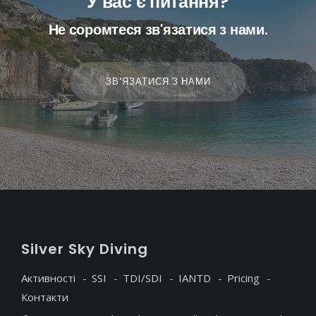
У вас є питання?
Не соромтеся зв'язатися з нами.
ЗВ'ЯЗАТИСЯ З НАМИ
S
ilver
S
ky
D
iving
Активності
SSI
TDI/SDI
IANTD
Pricing
Контакти