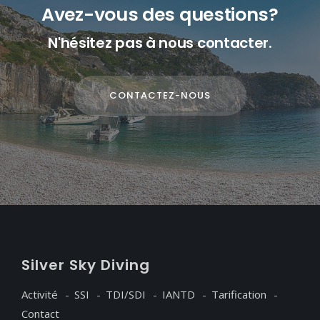
Avez-vous des questions?
N'hésitez pas à nous contacter.
CONTACTEZ-NOUS
S
ilver
S
ky
D
iving
Activité
SSI
TDI/SDI
IANTD
Tarification
Contact