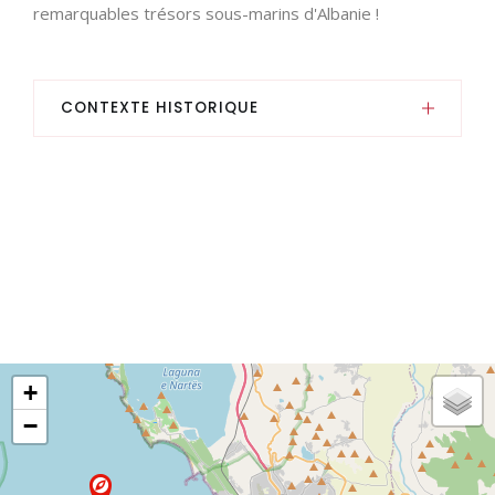
remarquables trésors sous-marins d'Albanie !
CONTEXTE HISTORIQUE
Ce navire a une histoire assez singulière, puisqu'il
a opéré pour le compte de l'Autriche-Hongrie et
de l'Italie, a eu trois noms, a rempli quatre
fonctions et a même coulé deux fois.
En fait, il a été construit à Trieste entre 1909 et
1911 pour Österreichischer Lloyd (la société
Lloyds basée en Autriche) sous le nom de Wien
comme bateau à vapeur mixte et a été utilisé
sur la ligne express entre Trieste et Alexandrie.
+
−
Durant la Grande Guerre, il fut réquisitionné par
la marine austro-hongroise et utilisé d'abord
comme navire-hôpital sous le nom de «