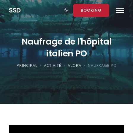
S
S
D
BOOKING
Naufrage de l'hôpital
italien PO
PRINCIPAL
ACTIVITÉ
VLORA
NAUFRAGE PO