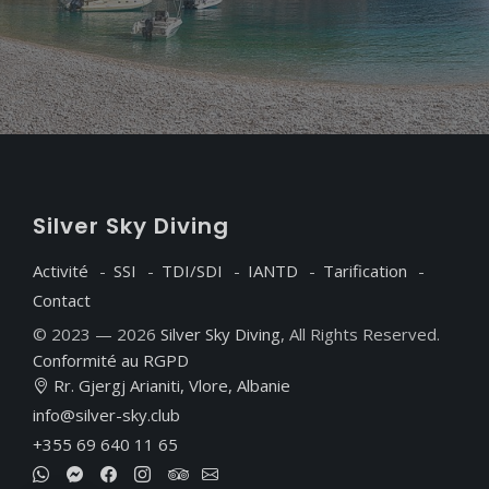
S
ilver
S
ky
D
iving
Activité
SSI
TDI/SDI
IANTD
Tarification
Contact
© 2023 — 2026
Silver Sky Diving
, All Rights Reserved.
Conformité au RGPD
Rr. Gjergj Arianiti, Vlore, Albanie
info@silver-sky.club
+355 69 640 11 65