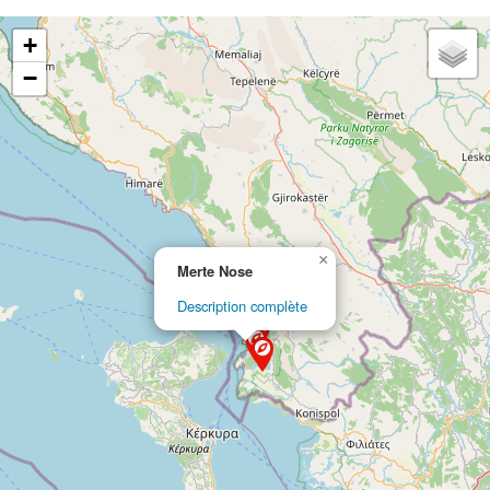
+
−
×
Merte Nose
Description complète