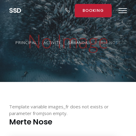
S
S
D
BOOKING
PRINCIPAL
ACTIVITÉ
SARANDA
MERTE NOSE
Template variable images_fr does not exists or
parameter fromJson empty.
Merte Nose