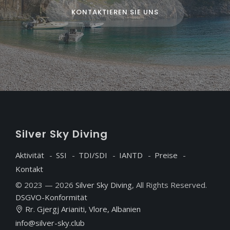
KONTAKTIEREN SIE UNS
S
ilver
S
ky
D
iving
Aktivität
SSI
TDI/SDI
IANTD
Preise
Kontakt
© 2023 — 2026
Silver Sky Diving
, All Rights Reserved.
DSGVO-Konformität
Rr. Gjergj Arianiti, Vlore, Albanien
info@silver-sky.club