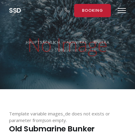
S
S
D
BOOKING
HAUPTSÄCHLICH
AKTIVITÄT
RIVIERA
OLD SUBMARINE BUNKER
Template variable images_de does not exists or
parameter fromJson empty.
Old Submarine Bunker