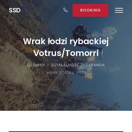
S
S
D
BOOKING
Wrak łodzi rybackiej
Votrus/Tomorri
GŁÓWNY
DZIAŁALNOŚĆ
SARANDA
WRAK STATKU VOTRUS