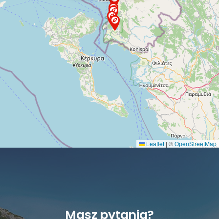
Leaflet
|
©
OpenStreetMap
Masz pytania?