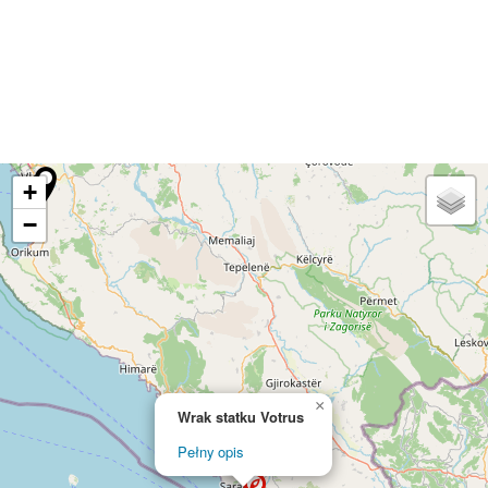
+
−
×
Wrak statku Votrus
Pełny opis