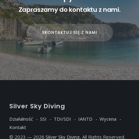
Zapraszamy do kontaktu z nami.
SKONTAKTUJ SIĘ Z NAMI
S
ilver
S
ky
D
iving
Działalność
SSI
TDI/SDI
IANTD
Wycena
Kontakt
© 2023 — 2026
Silver Sky Diving
, All Rights Reserved.