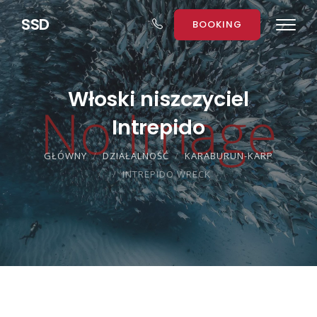
S
S
D
BOOKING
Włoski niszczyciel
Intrepido
GŁÓWNY
DZIAŁALNOŚĆ
KARABURUN-KARP
INTREPIDO WRECK