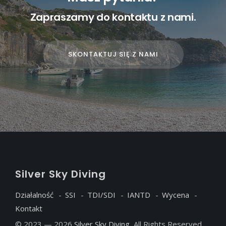
Zapraszamy do kontaktu z nami.
SKONTAKTUJ SIĘ Z NAMI
S
ilver
S
ky
D
iving
Działalność
SSI
TDI/SDI
IANTD
Wycena
Kontakt
© 2023 — 2026
Silver Sky Diving
, All Rights Reserved.