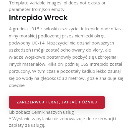
Template variable images_pl does not exists or
parameter fromJson empty.
Intrepido Wreck
4 grudnia 1915 r. włoski niszczyciel Intrepido padł ofiarą
miny morskiej podłożonej przez niemiecki okręt
podwodny UC-14. Niszczyciel nie doznał poważnych
uszkodzeń i mógł zostać odholowany do Vlory, ale
władze wojskowe postanowiły pozbyć się uzbrojenia i
innych materiałów. Kilka dni później USS Intrepido został
porzucony. W tym czasie pozostały kadłub lekko zsunął
się do wody na głębokość 32 metrów, gdzie znajduje się
obecnie.
ZAREZERWUJ TERAZ, ZAPŁAĆ PÓŹNIEJ
lub zobacz
Cennik naszych usług
* Wysłanie zapytania nie zobowiązuje do rezerwacji i
zapłaty za usługę.