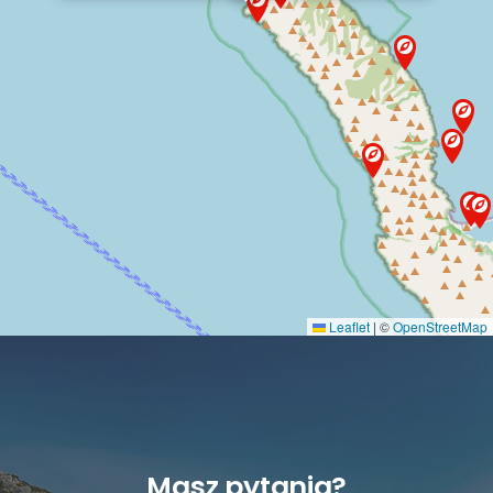
Leaflet
|
©
OpenStreetMap
Masz pytania?