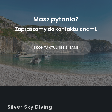
Masz pytania?
Zapraszamy do kontaktu z nami.
SKONTAKTUJ SIĘ Z NAMI
S
ilver
S
ky
D
iving