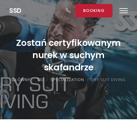
S
S
D
BOOKING
Zostań certyfikowanym
nurek w suchym
skafandrze
GŁÓWNY
SSI
SPECIALIZATION
DRY SUIT DIVING