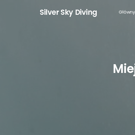
S
ilver
S
ky
D
iving
Główny
Mie