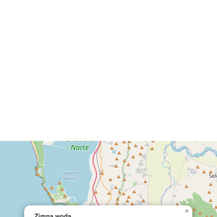
×
Zimna woda