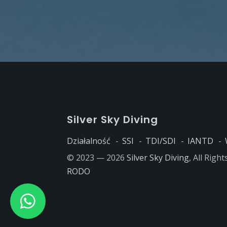
S
ilver
S
ky
D
iving
Działalność
SSI
TDI/SDI
IANTD
© 2023 — 2026
Silver Sky Diving
, All Righ
RODO