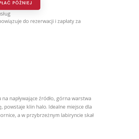
PŁAĆ PÓŹNIEJ
usług
owiązuje do rezerwacji i zapłaty za
du na napływające źródło, górna warstwa
 powstaje klin halo. Idealne miejsce dla
ornice, a w przybrzeżnym labiryncie skał