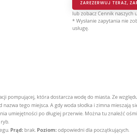
ZAREZERWUJ TERAZ, ZA
lub zobacz
Cennik naszych 
* Wysłanie zapytania nie zob
usługę.
tacji pompującej, która dostarcza wodę do miasta. Ze wzglę
d nazwa tego miejsca. A gdy woda słodka i zimna mieszają się,
nia umiejętności po długiej przerwie. Można tu znaleźć ośmi
ryb.
egu.
Prąd:
brak.
Poziom:
odpowiedni dla początkujących.