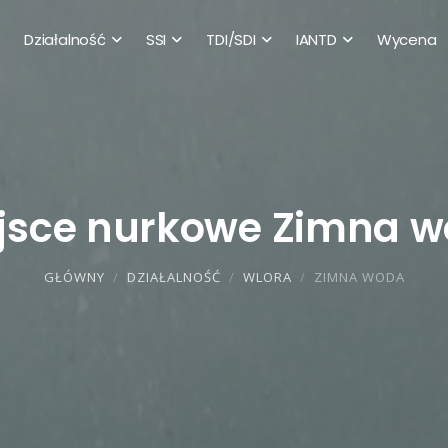
Działalność
SSI
TDI/SDI
IANTD
Wycena
jsce nurkowe Zimna 
GŁÓWNY
DZIAŁALNOŚĆ
WLORA
ZIMNA WODA