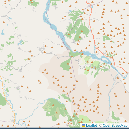
Leaflet
|
©
OpenStreetMap