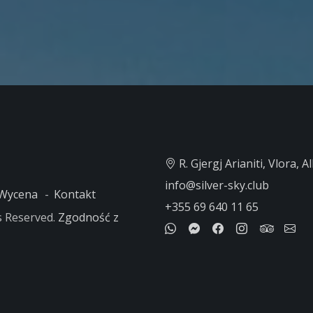
R. Gjergj Arianiti, Vlora, A
info@silver-sky.club
Wycena
Kontakt
+355 69 640 11 65
ts Reserved.
Zgodność z