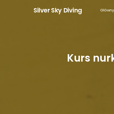
S
ilver
S
ky
D
iving
Główny
Kurs nur