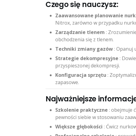
Czego się nauczysz:
Zaawansowane planowanie nur
Nitrox, zarówno w przypadku nurk
Zarządzanie tlenem
: Zrozumieni
obchodzenia się z tlenem.
Techniki zmiany gazów
: Opanuj 
Strategie dekompresyjne
: Dowie
przyspieszonej dekompresji.
Konfiguracja sprzętu
: Zoptymaliz
zapasowe.
Najważniejsze informacj
Szkolenie praktyczne
: obejmuje 
pewności siebie w stosowaniu zaa
Większe głębokości
: Ćwicz nurko