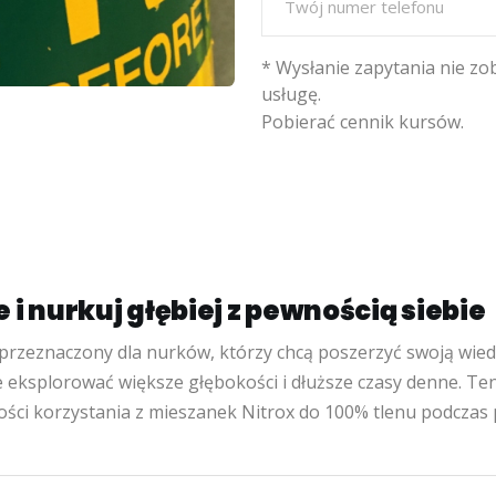
* Wysłanie zapytania nie zob
usługę.
Pobierać
cennik kursów.
 i nurkuj głębiej z pewnością siebie
 przeznaczony dla nurków, którzy chcą poszerzyć swoją wie
eksplorować większe głębokości i dłuższe czasy denne. Ten
ności korzystania z mieszanek Nitrox do 100% tlenu podcz