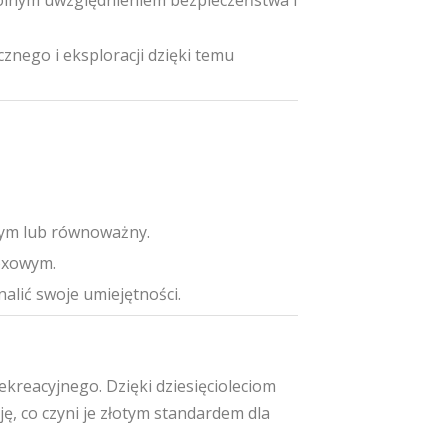
ólnym uwzględnieniem bezpieczeństwa i
nego i eksploracji dzięki temu
wym lub równoważny.
oxowym.
alić swoje umiejętności.
kreacyjnego. Dzięki dziesięcioleciom
ę, co czyni je złotym standardem dla