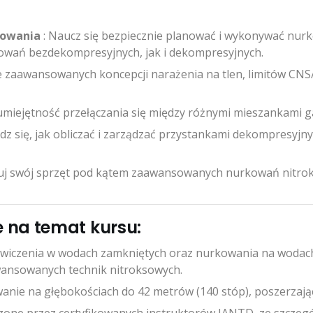
kowania
: Naucz się bezpiecznie planować i wykonywać nur
owań bezdekompresyjnych, jak i dekompresyjnych.
e zaawansowanych koncepcji narażenia na tlen, limitów CN
umiejętność przełączania się między różnymi mieszankami 
dz się, jak obliczać i zarządzać przystankami dekompresyjnym
uj swój sprzęt pod kątem zaawansowanych nurkowań nitroks
e na temat kursu:
ćwiczenia w wodach zamkniętych oraz nurkowania na wodach
wansowanych technik nitroksowych.
wanie na głębokościach do 42 metrów (140 stóp), poszerzaj