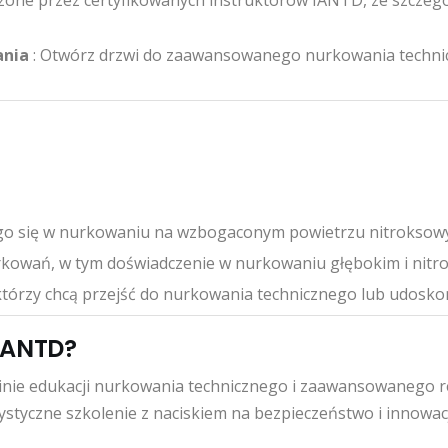
zone przez certyfikowanych instruktorów IANTD, ze szczeg
ania
: Otwórz drzwi do zaawansowanego nurkowania technicz
ącego się w nurkowaniu na wzbogaconym powietrzu nitrokso
owań, w tym doświadczenie w nurkowaniu głębokim i nitr
którzy chcą przejść do nurkowania technicznego lub udoskon
IANTD?
inie edukacji nurkowania technicznego i zaawansowanego re
styczne szkolenie z naciskiem na bezpieczeństwo i innowacj