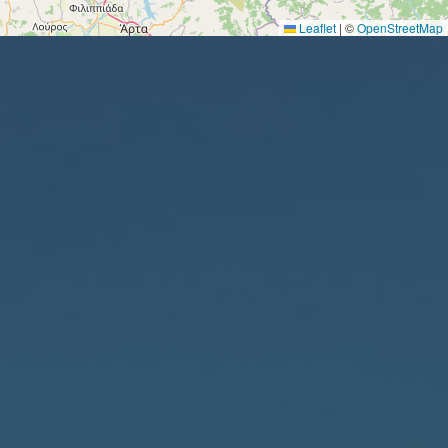
Leaflet
|
©
OpenStreetMap