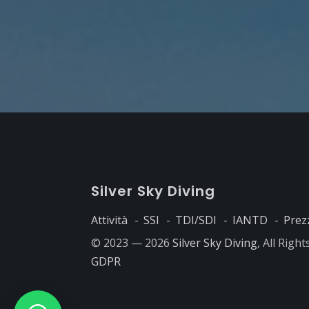
S
ilver
S
ky
D
iving
Attività
SSI
TDI/SDI
IANTD
Prez
© 2023 — 2026
Silver Sky Diving
, All Righ
GDPR