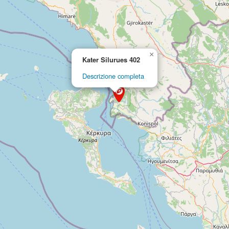
×
Kater Silurues 402
Descrizione completa