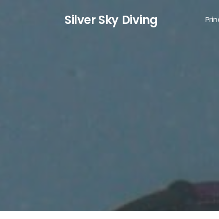
S
ilver
S
ky
D
iving
Prin