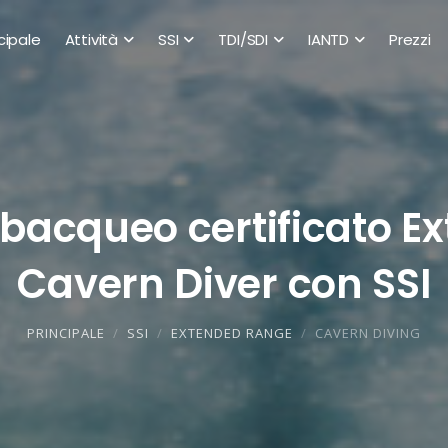
cipale
Attività
SSI
TDI/SDI
IANTD
Prezzi
ubacqueo certificato E
Cavern Diver con SSI
PRINCIPALE
SSI
EXTENDED RANGE
CAVERN DIVING