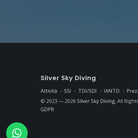
S
ilver
S
ky
D
iving
Attività
SSI
TDI/SDI
IANTD
Prez
© 2023 — 2026
Silver Sky Diving
, All Righ
GDPR