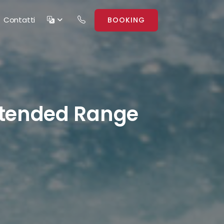
Contatti
BOOKING
xtended Range