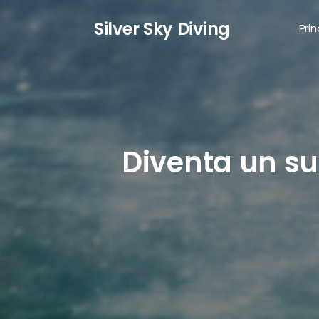
S
ilver
S
ky
D
iving
Prin
Diventa un s