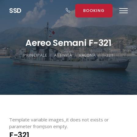
S
S
D
BOOKING
Aereo Semani F-321
PRINCIPALE
ATTIVITÀ
VALONA
F-321
Template variable images_it does not exists or
parameter fromJson empty.
F-321