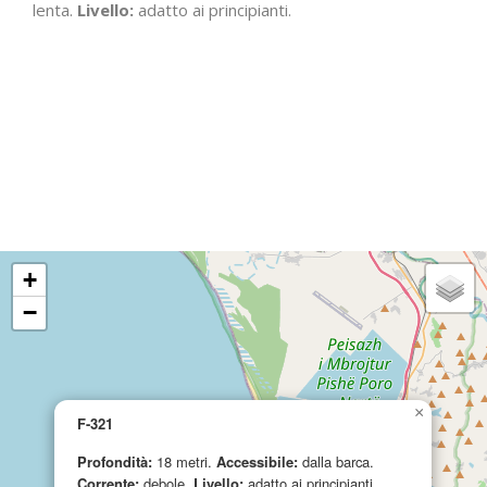
lenta.
Livello:
adatto ai principianti.
+
−
×
F-321
Profondità:
18 metri.
Accessibile:
dalla barca.
Corrente:
debole.
Livello:
adatto ai principianti.