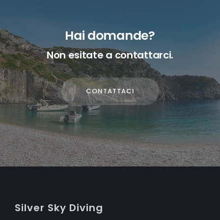
Hai domande?
Non esitate a contattarci.
CONTATTACI
S
ilver
S
ky
D
iving