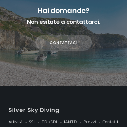
Hai domande?
Non esitate a contattarci.
CONTATTACI
S
ilver
S
ky
D
iving
Attività
SSI
TDI/SDI
IANTD
Prezzi
Contatti