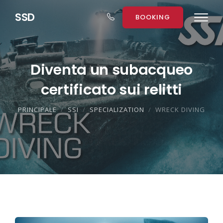
S
S
D
BOOKING
Diventa un subacqueo
certificato sui relitti
PRINCIPALE
SSI
SPECIALIZATION
WRECK DIVING