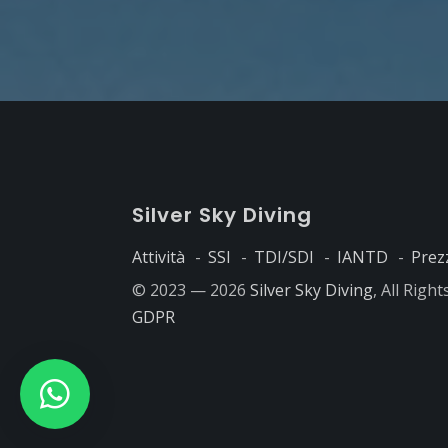
S
ilver
S
ky
D
iving
Attività
SSI
TDI/SDI
IANTD
Prez
© 2023 — 2026
Silver Sky Diving
, All Righ
GDPR